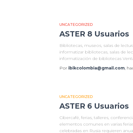
UNCATEGORIZED
ASTER 8 Usuarios
Bibliotecas, museos, salas de lectu
informatizar bibliotecas, salas de le
informatización de bibliotecas Vent
Por
ibikcolombia@gmail.com
, h
UNCATEGORIZED
ASTER 6 Usuarios
Cibercafé, ferias, talleres, confere
elementos comunes en varias ferias 
celebradas en Rusia requieren anua