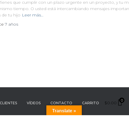
ienes que cumplir con un plazo urgente en un proyecto, y tu m
 mismo tiempo. O usted está intercambiando mensajes importan
de tu hijo
Leer más…
ace
7 años
0
$
0.00
CLIENTES
VÍDEOS
CONTACTO
CARRITO
Translate »