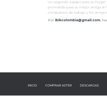
Un segundo equipo para su hogar T
prometida para su mejor amiga al
compañero de trabajo y los amigos 
Por
ibikcolombia@gmail.com
, h
INICIO
COMPRAR ASTER
DESCARGAS