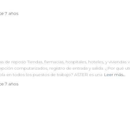
ace
7 años
as de reposo Tiendas, farmacias, hospitales, hoteles, y viviendas
ción computarizados, registro de entrada y salida. ¿Por qué uti
ola en todos los puestos de trabajo? ASTER es una
Leer más…
ace
7 años