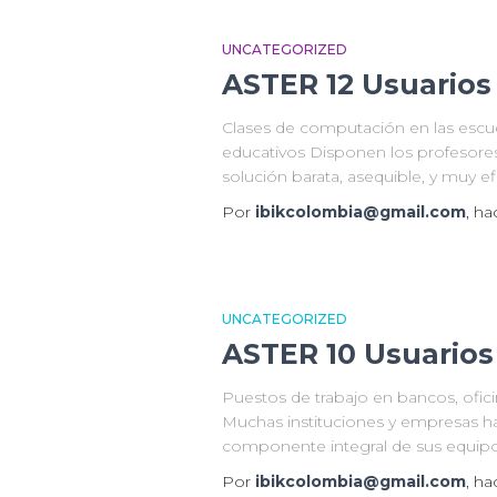
UNCATEGORIZED
ASTER 12 Usuarios
Clases de computación en las escue
educativos Disponen los profesore
solución barata, asequible, y muy ef
Por
ibikcolombia@gmail.com
, h
UNCATEGORIZED
ASTER 10 Usuarios
Puestos de trabajo en bancos, ofici
Muchas instituciones y empresas h
componente integral de sus equip
Por
ibikcolombia@gmail.com
, h