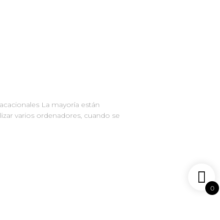
 vacacionales La mayoría están
lizar varios ordenadores, cuando se
0