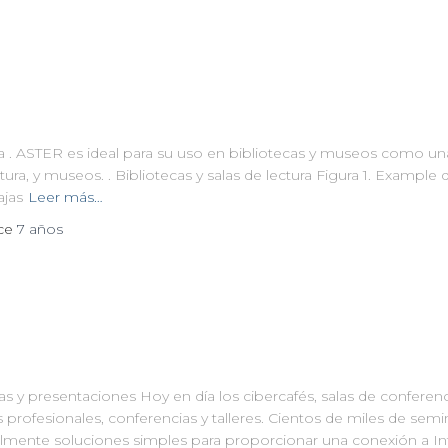
ra . ASTER es ideal para su uso en bibliotecas y museos como una
ctura, y museos. . Bibliotecas y salas de lectura Figura 1. Example 
ajas
Leer más…
ace
7 años
ncias y presentaciones Hoy en día los cibercafés, salas de confere
profesionales, conferencias y talleres. Cientos de miles de semi
lmente soluciones simples para proporcionar una conexión a Int