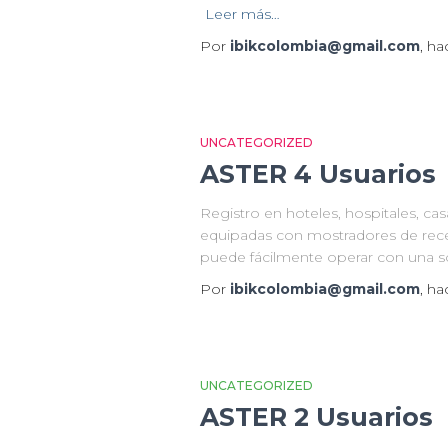
Leer más…
Por
ibikcolombia@gmail.com
, h
UNCATEGORIZED
ASTER 4 Usuarios
Registro en hoteles, hospitales, cas
equipadas con mostradores de recep
puede fácilmente operar con una s
Por
ibikcolombia@gmail.com
, h
UNCATEGORIZED
ASTER 2 Usuarios