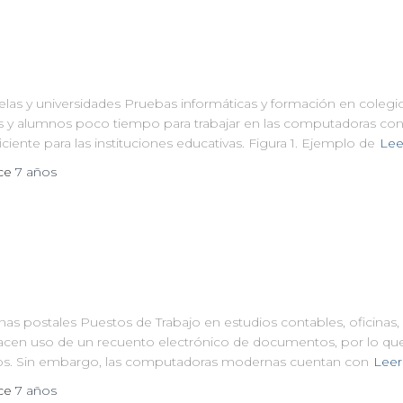
las y universidades Pruebas informáticas y formación en colegio
s y alumnos poco tiempo para trabajar en las computadoras con
iciente para las instituciones educativas. Figura 1. Ejemplo de
Lee
ace
7 años
nas postales Puestos de Trabajo en estudios contables, oficinas,
acen uso de un recuento electrónico de documentos, por lo qu
os. Sin embargo, las computadoras modernas cuentan con
Leer
ace
7 años