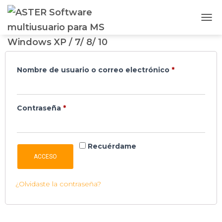
Acceder
C
A
M
B
I
Nombre de usuario o correo electrónico
*
A
R
M
O
Contraseña
*
D
O
D
E
Recuérdame
N
ACCESO
A
V
E
¿Olvidaste la contraseña?
G
A
C
I